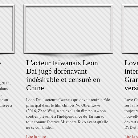
e
L'acteur taïwanais Leon
Love
Dai jugé dorénavant
inte
indésirable et censuré en
Gran
 (2013,
Chine
vers
 dans
,
ie au
Leon Dai, l'acteur taïwanais qui devait tenir le rôle
Love Cam
anisée à
principal dans le film chinois No Other Love
sur la l
(2016, Zhao Wei), a été exclu du film pour « son
toujour
soutien présumé à l'indépendance de Taïwan »,
nouvell
tout comme l'actrice Mizuhara Kiko avant qu'elle
devrait 
ne se confonde...
DVD et B
Lire la suite
Lire la 