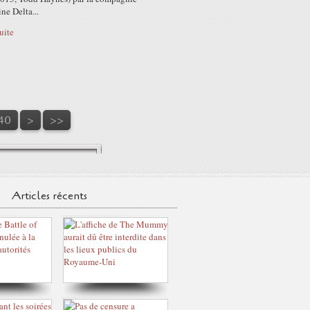
ne Delta...
suite
150
160
170
40
>
>>
Articles récents