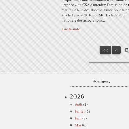
urgence » au CSA d'interdire l'émission de t
réalité La Rue des allocs diffusée pour la p
fois le 17 août 2016 sur M6. La fédération
nationale des associations...
Lire la suite
10
11
12
<<
<
13
Archives
2026
Août
(1)
Juillet
(6)
Juin
(8)
Mai
(6)