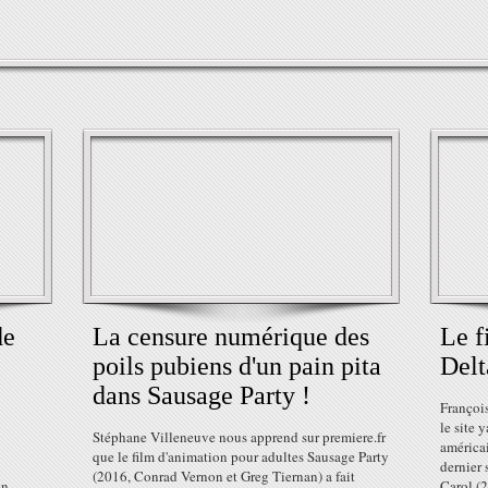
de
La censure numérique des
Le f
poils pubiens d'un pain pita
Delt
dans Sausage Party !
Françoi
le site 
Stéphane Villeneuve nous apprend sur premiere.fr
américa
que le film d'animation pour adultes Sausage Party
dernier 
(2016, Conrad Vernon et Greg Tiernan) a fait
en
Carol (