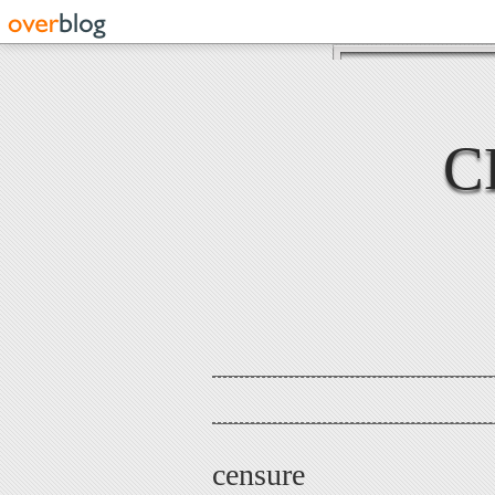
C
censure