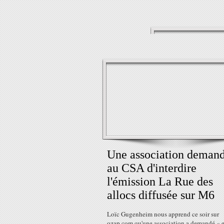
Une association deman
au CSA d'interdire
l'émission La Rue des
allocs diffusée sur M6
Loïc Gugenheim nous apprend ce soir sur
ozap.com qu'une association a demandé « 