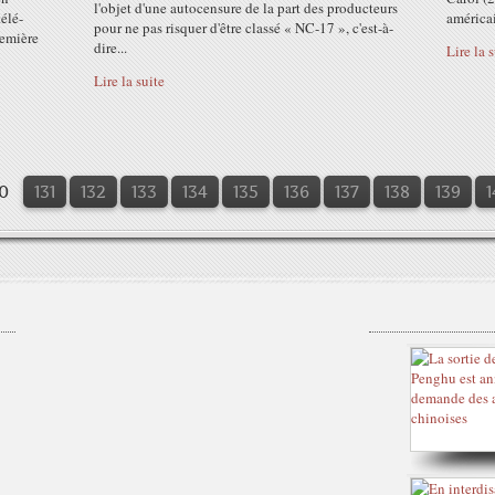
l'objet d'une autocensure de la part des producteurs
élé-
américai
pour ne pas risquer d'être classé « NC-17 », c'est-à-
remière
dire...
Lire la 
Lire la suite
0
0
0
0
131
132
133
134
135
136
137
138
139
1