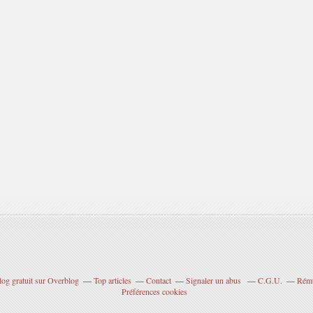
log gratuit sur Overblog
Top articles
Contact
Signaler un abus
C.G.U.
Rému
Préférences cookies