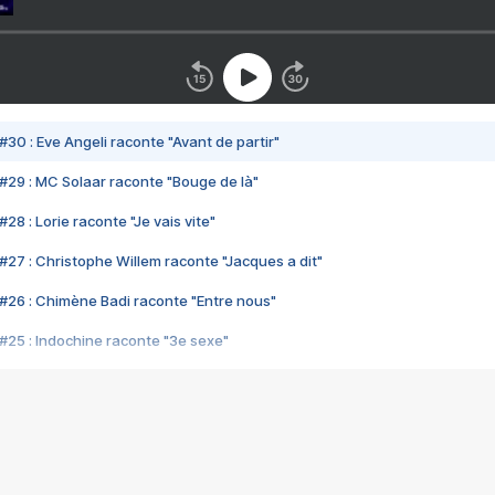
#30 : Eve Angeli raconte "Avant de partir"
#29 : MC Solaar raconte "Bouge de là"
28 : Lorie raconte "Je vais vite"
#27 : Christophe Willem raconte "Jacques a dit"
#26 : Chimène Badi raconte "Entre nous"
#25 : Indochine raconte "3e sexe"
#24 : Zaho raconte "C'est chelou"
#23 : Patrick Bruel raconte "Au café des délices"
#22 : Kyo raconte "Le chemin"