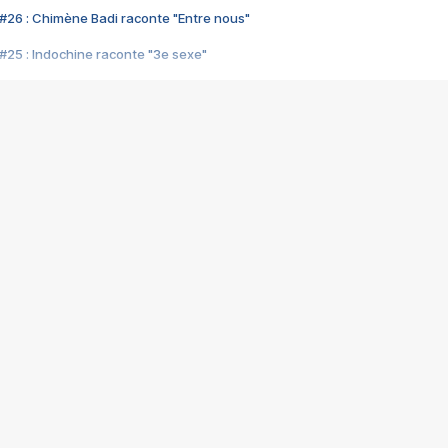
#26 : Chimène Badi raconte "Entre nous"
#25 : Indochine raconte "3e sexe"
#24 : Zaho raconte "C'est chelou"
#23 : Patrick Bruel raconte "Au café des délices"
#22 : Kyo raconte "Le chemin"
#21 : Nolwenn Leroy raconte "Cassé"
#20 : Patrick Hernandez raconte "Born to be alive"
#19 : Lorie raconte "Près de moi"
#18 : Michael Jones raconte "A nos actes manqués" (avec Jean-Jacque
#17 : Khaled raconte "Aïcha"
#16 : Corneille raconte "Parce qu'on vient de loin"
#15 : Indochine raconte "L'aventurier"