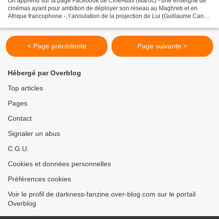
On apprend sur la page Facebook de CinéAtlas (Maroc) - une enseigne de
cinémas ayant pour ambition de déployer son réseau au Maghreb et en
Afrique francophone -, l’annulation de la projection de Lui (Guillaume Canet,
2021) initialement programmée le 27...
< Page précédente
Page suivante >
Hébergé par Overblog
Top articles
Pages
Contact
Signaler un abus
C.G.U.
Cookies et données personnelles
Préférences cookies
Voir le profil de darkness-fanzine.over-blog.com sur le portail
Overblog