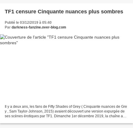
TF1 censure Cinquante nuances plus sombres
Publié le 03/12/2019 à 05:40
Par
darkness-fanzine.over-blog.com
Il y a deux ans, les fans de Fifty Shades of Grey ( Cinquante nuances de Gre
y , Sam Taylor-Johnson, 2015) avaient découvert une version expurgée de
ses scènes érotiques par TF1. Dimanche 1er décembre 2019, la chaîne a
une fois de plus décidé de supprimer...