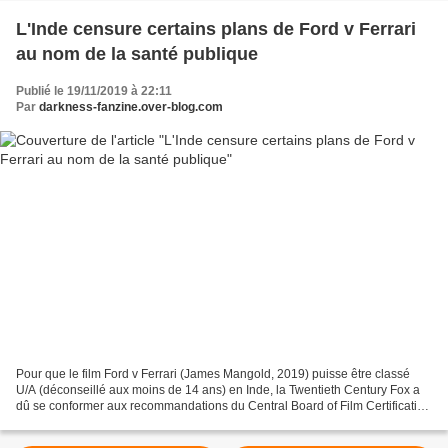
L'Inde censure certains plans de Ford v Ferrari
au nom de la santé publique
Publié le 19/11/2019 à 22:11
Par
darkness-fanzine.over-blog.com
Pour que le film Ford v Ferrari (James Mangold, 2019) puisse être classé
U/A (déconseillé aux moins de 14 ans) en Inde, la Twentieth Century Fox a
dû se conformer aux recommandations du Central Board of Film Certification
(CBFC), lesquelles suggéraient...