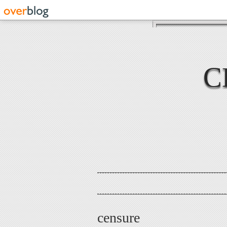
C
censure