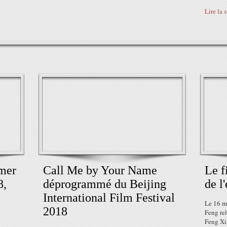
Lire la 
mmer
Call Me by Your Name
Le f
8,
déprogrammé du Beijing
de l
International Film Festival
Le 16 ma
2018
Feng rel
Feng Xi