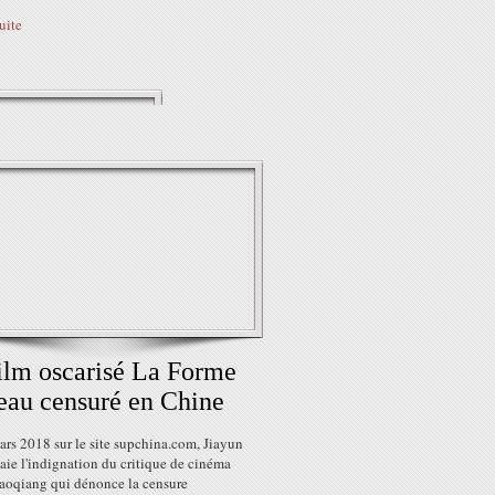
suite
ilm oscarisé La Forme
'eau censuré en Chine
rs 2018 sur le site supchina.com, Jiayun
aie l'indignation du critique de cinéma
aoqiang qui dénonce la censure