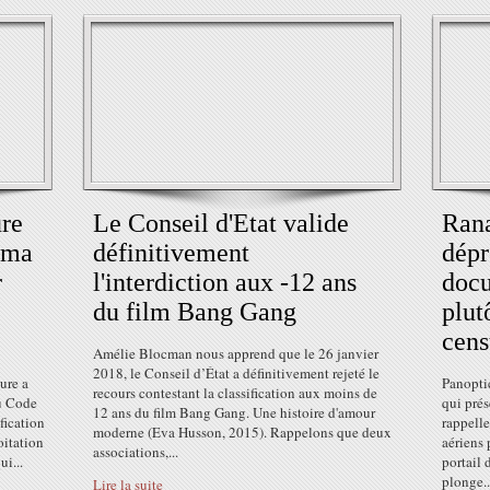
ure
Le Conseil d'Etat valide
Rana
éma
définitivement
dép
r
l'interdiction aux -12 ans
docu
du film Bang Gang
plut
cens
Amélie Blocman nous apprend que le 26 janvier
2018, le Conseil d’État a définitivement rejeté le
ure a
Panopti
recours contestant la classification aux moins de
du Code
qui prés
12 ans du film Bang Gang. Une histoire d'amour
fication
rappelle
moderne (Eva Husson, 2015). Rappelons que deux
oitation
aériens 
associations,...
ui...
portail 
plonge..
Lire la suite