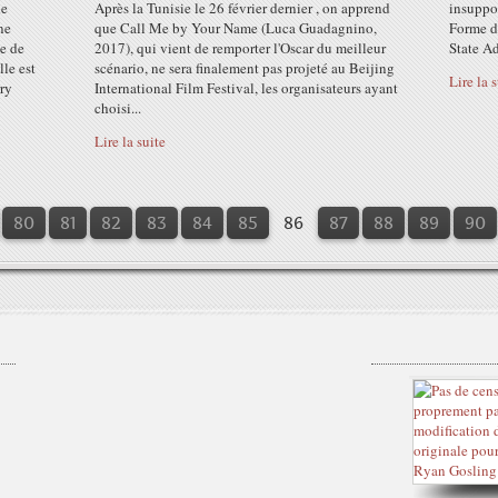
de
Après la Tunisie le 26 février dernier , on apprend
insuppo
ne
que Call Me by Your Name (Luca Guadagnino,
Forme de
le de
2017), qui vient de remporter l'Oscar du meilleur
State Ad
lle est
scénario, ne sera finalement pas projeté au Beijing
Lire la 
rry
International Film Festival, les organisateurs ayant
choisi...
Lire la suite
10
20
30
40
50
60
70
80
81
82
83
84
85
86
87
88
89
90