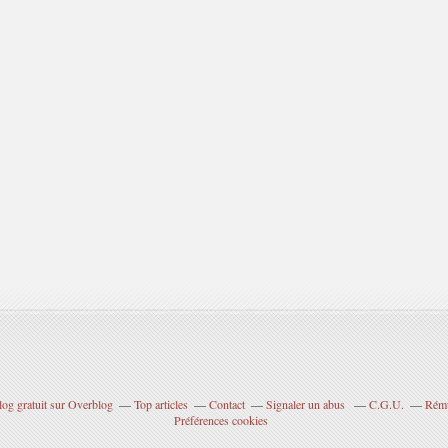
log gratuit sur Overblog
Top articles
Contact
Signaler un abus
C.G.U.
Rému
Préférences cookies