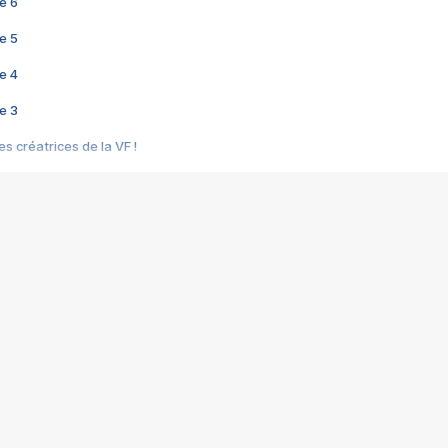
e 6
e 5
e 4
e 3
s créatrices de la VF !
e 2
e 1
e Mektoub My Love arrive enfin ! Rencontre avec Shaïn Boumedine et Sal
i : après Toni en famille
elle réalise le bouleversant Dites lui que je l'aime
ais ! Rencontre autour de Vie privée de Rebecca Zlotowski
 de Marguerite, Grave... Rencontre avec Ella Rumpf
 Les Rêveurs, un film intime sur la santé mentale