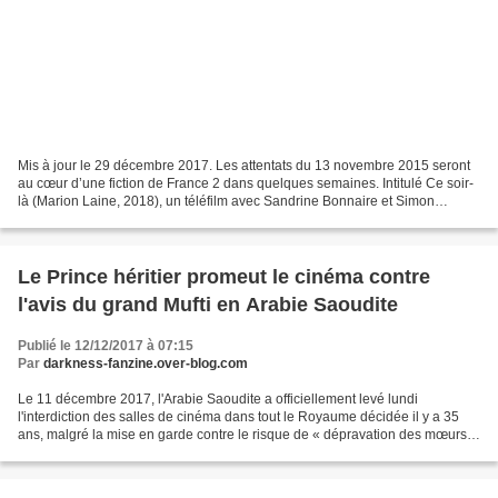
Mis à jour le 29 décembre 2017. Les attentats du 13 novembre 2015 seront
au cœur d’une fiction de France 2 dans quelques semaines. Intitulé Ce soir-
là (Marion Laine, 2018), un téléfilm avec Sandrine Bonnaire et Simon
Abkarian en tournage jusqu'au 22 décembre...
Le Prince héritier promeut le cinéma contre
l'avis du grand Mufti en Arabie Saoudite
Publié le 12/12/2017 à 07:15
Par
darkness-fanzine.over-blog.com
Le 11 décembre 2017, l'Arabie Saoudite a officiellement levé lundi
l'interdiction des salles de cinéma dans tout le Royaume décidée il y a 35
ans, malgré la mise en garde contre le risque de « dépravation des mœurs,
de destruction des valeurs et d’incitation...