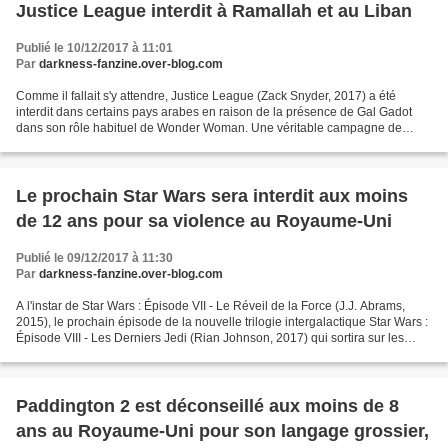
Justice League interdit à Ramallah et au Liban
Publié le 10/12/2017 à 11:01
Par
darkness-fanzine.over-blog.com
Comme il fallait s'y attendre, Justice League (Zack Snyder, 2017) a été
interdit dans certains pays arabes en raison de la présence de Gal Gadot
dans son rôle habituel de Wonder Woman. Une véritable campagne de
boycott est menée contre l'actrice israélienne...
Le prochain Star Wars sera interdit aux moins
de 12 ans pour sa violence au Royaume-Uni
Publié le 09/12/2017 à 11:30
Par
darkness-fanzine.over-blog.com
A l'instar de Star Wars : Épisode VII - Le Réveil de la Force (J.J. Abrams,
2015), le prochain épisode de la nouvelle trilogie intergalactique Star Wars :
Épisode VIII - Les Derniers Jedi (Rian Johnson, 2017) qui sortira sur les
écrans français le 13...
Paddington 2 est déconseillé aux moins de 8
ans au Royaume-Uni pour son langage grossier,