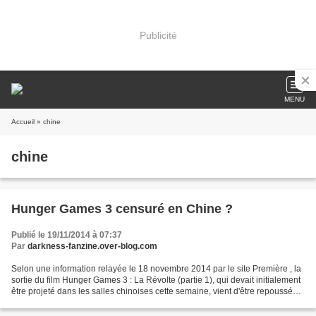
Publicité
MENU
Accueil
» chine
chine
Hunger Games 3 censuré en Chine ?
Publié le 19/11/2014 à 07:37
Par
darkness-fanzine.over-blog.com
Selon une information relayée le 18 novembre 2014 par le site Première , la
sortie du film Hunger Games 3 : La Révolte (partie 1), qui devait initialement
être projeté dans les salles chinoises cette semaine, vient d'être repoussée à
l'année prochaine....