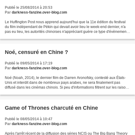
Publié le 25/08/2014 à 20:53
Par
darkness-fanzine.over-blog.com
Le Huffington Post nous apprend aujourd'hui que la 11e édition du festival
du film indépendant de Pékin qui devait avoir lieu le week-end dernier, n'a
pas eu lieu, les autorités chinoises n'appréciant guère ce type d'évènements
: "Les portes du cinéma,...
Noé, censuré en Chine ?
Publié le 09/05/2014 à 17:19
Par
darkness-fanzine.over-blog.com
Noé (Noah, 2014), le dernier film de Darren Aronofsky, contesté aux États-
Unis et interdit dans de nombreux pays arabes, ne sera finalement pas
diffusé dans les cinémas chinois. Si peu d'informations filtrent sur les raisons
de cette interdiction, et...
Game of Thrones charcuté en Chine
Publié le 08/05/2014 à 10:47
Par
darkness-fanzine.over-blog.com
Après l'arrêt récent de la diffusion des séries NCIS ou The Big Bang Theory