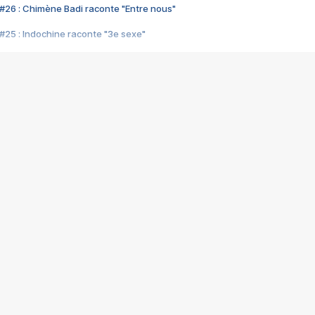
#26 : Chimène Badi raconte "Entre nous"
#25 : Indochine raconte "3e sexe"
#24 : Zaho raconte "C'est chelou"
#23 : Patrick Bruel raconte "Au café des délices"
#22 : Kyo raconte "Le chemin"
#21 : Nolwenn Leroy raconte "Cassé"
#20 : Patrick Hernandez raconte "Born to be alive"
#19 : Lorie raconte "Près de moi"
#18 : Michael Jones raconte "A nos actes manqués" (avec Jean-Jacque
#17 : Khaled raconte "Aïcha"
#16 : Corneille raconte "Parce qu'on vient de loin"
#15 : Indochine raconte "L'aventurier"
14 : Lorie raconte "Sur un air latino"