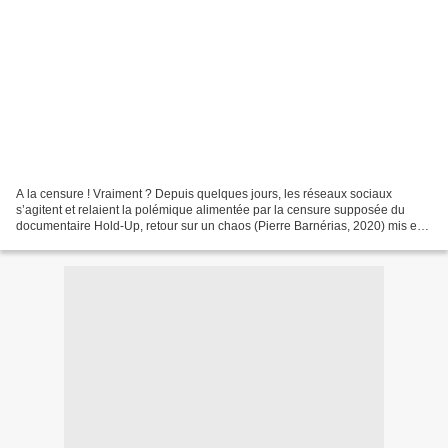
A la censure ! Vraiment ? Depuis quelques jours, les réseaux sociaux
s’agitent et relaient la polémique alimentée par la censure supposée du
documentaire Hold-Up, retour sur un chaos (Pierre Barnérias, 2020) mis en
ligne sur la plateforme Viméo le 11...