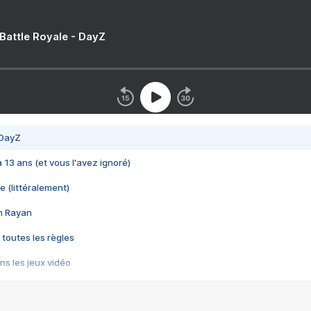
 Battle Royale - DayZ
 DayZ
 a 13 ans (et vous l'avez ignoré)
e (littéralement)
im Rayan
 toutes les règles
s les jeux vidéo
us choquant de Rockstar ? - Le scandale BULLY