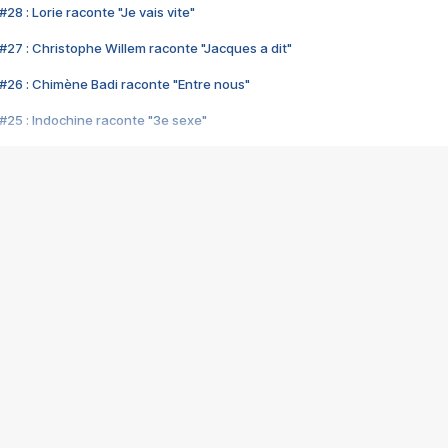
28 : Lorie raconte "Je vais vite"
#27 : Christophe Willem raconte "Jacques a dit"
#26 : Chimène Badi raconte "Entre nous"
#25 : Indochine raconte "3e sexe"
#24 : Zaho raconte "C'est chelou"
#23 : Patrick Bruel raconte "Au café des délices"
#22 : Kyo raconte "Le chemin"
#21 : Nolwenn Leroy raconte "Cassé"
#20 : Patrick Hernandez raconte "Born to be alive"
#19 : Lorie raconte "Près de moi"
#18 : Michael Jones raconte "A nos actes manqués" (avec Jean-Jacque
#17 : Khaled raconte "Aïcha"
#16 : Corneille raconte "Parce qu'on vient de loin"