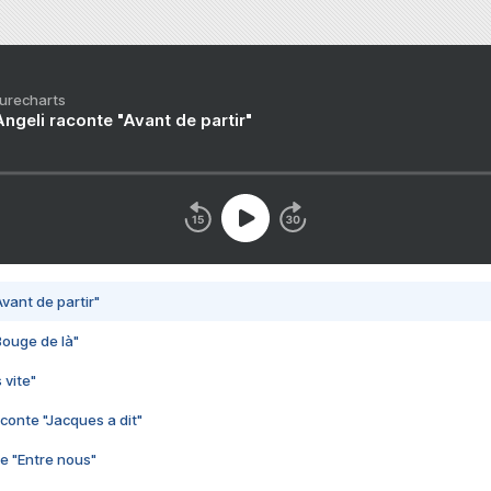
Purecharts
ngeli raconte "Avant de partir"
vant de partir"
Bouge de là"
 vite"
conte "Jacques a dit"
e "Entre nous"