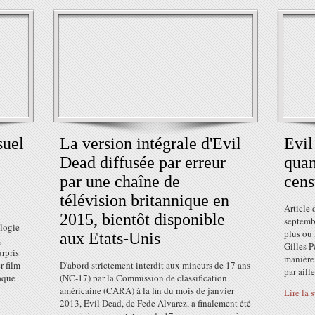
suel
La version intégrale d'Evil
Evil
Dead diffusée par erreur
quan
par une chaîne de
cens
télévision britannique en
Article
2015, bientôt disponible
septembr
ilogie
plus ou 
aux Etats-Unis
,
Gilles 
urpris
manière 
r film
D'abord strictement interdit aux mineurs de 17 ans
par aille
aque
(NC-17) par la Commission de classification
américaine (CARA) à la fin du mois de janvier
Lire la 
2013, Evil Dead, de Fede Alvarez, a finalement été