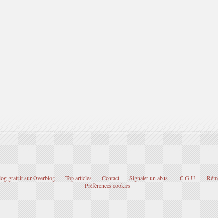
log gratuit sur Overblog
Top articles
Contact
Signaler un abus
C.G.U.
Rému
Préférences cookies