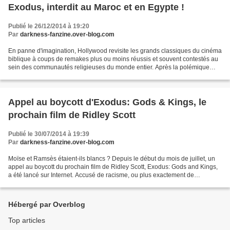
Exodus, interdit au Maroc et en Egypte !
Publié le 26/12/2014 à 19:20
Par
darkness-fanzine.over-blog.com
En panne d'imagination, Hollywood revisite les grands classiques du cinéma
biblique à coups de remakes plus ou moins réussis et souvent contestés au
sein des communautés religieuses du monde entier. Après la polémique
engendrée par la sortie de Noé (Darren...
Appel au boycott d'Exodus: Gods & Kings, le
prochain film de Ridley Scott
Publié le 30/07/2014 à 19:39
Par
darkness-fanzine.over-blog.com
Moïse et Ramsès étaient-ils blancs ? Depuis le début du mois de juillet, un
appel au boycott du prochain film de Ridley Scott, Exodus: Gods and Kings,
a été lancé sur Internet. Accusé de racisme, ou plus exactement de
whitewashing, c'est-à-dire de "blanchissement"...
Hébergé par Overblog
Top articles