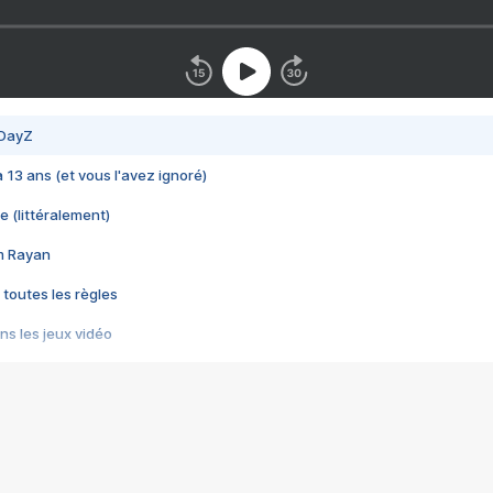
 DayZ
 a 13 ans (et vous l'avez ignoré)
e (littéralement)
im Rayan
 toutes les règles
s les jeux vidéo
us choquant de Rockstar ? - Le scandale BULLY
e plus moche de Steam
du RÊVE tourne au CAUCHEMAR
pendant 8 heures