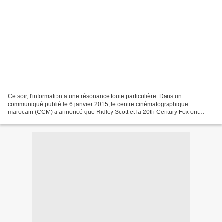
Ce soir, l'information a une résonance toute particulière. Dans un
communiqué publié le 6 janvier 2015, le centre cinématographique
marocain (CCM) a annoncé que Ridley Scott et la 20th Century Fox ont
finalement accepté de « supprimer deux passages sonores...