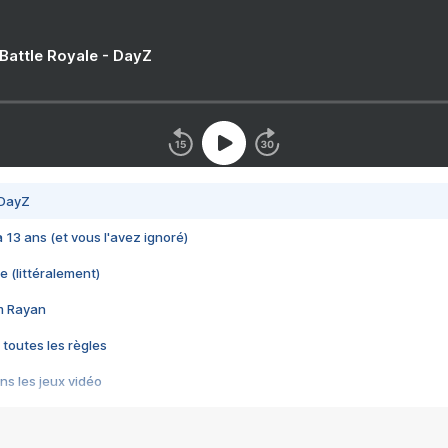
 Battle Royale - DayZ
 DayZ
 a 13 ans (et vous l'avez ignoré)
e (littéralement)
im Rayan
 toutes les règles
s les jeux vidéo
us choquant de Rockstar ? - Le scandale BULLY