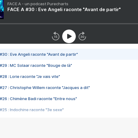
FACE A - un podcast Purecharts
FACE A #30 : Eve Angeli raconte "Avant de partir"
#30 : Eve Angeli raconte "Avant de partir"
#29 : MC Solaar raconte "Bouge de là"
28 : Lorie raconte "Je vais vite"
#27 : Christophe Willem raconte "Jacques a dit"
#26 : Chimène Badi raconte "Entre nous"
#25 : Indochine raconte "3e sexe"
#24 : Zaho raconte "C'est chelou"
#23 : Patrick Bruel raconte "Au café des délices"