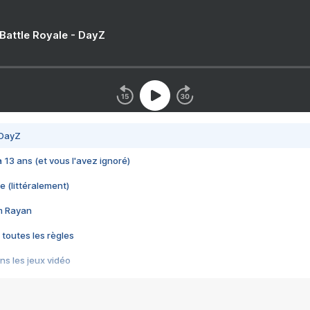
 Battle Royale - DayZ
 DayZ
 a 13 ans (et vous l'avez ignoré)
e (littéralement)
im Rayan
 toutes les règles
s les jeux vidéo
us choquant de Rockstar ? - Le scandale BULLY