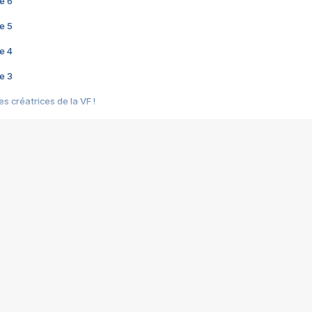
e 6
e 5
e 4
e 3
s créatrices de la VF !
e 2
e 1
e Mektoub My Love arrive enfin ! Rencontre avec Shaïn Boumedine et Sal
i : après Toni en famille
elle réalise le bouleversant Dites lui que je l'aime
ais ! Rencontre autour de Vie privée de Rebecca Zlotowski
 de Marguerite, Grave... Rencontre avec Ella Rumpf
 Les Rêveurs, un film intime sur la santé mentale