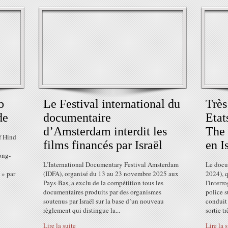
b
Le Festival international du
Très
de
documentaire
Etat
d’Amsterdam interdit les
The 
f Hind
films financés par Israël
en I
ong-
L’International Documentary Festival Amsterdam
Le docu
 » par
(IDFA), organisé du 13 au 23 novembre 2025 aux
2024), q
Pays-Bas, a exclu de la compétition tous les
l'interr
documentaires produits par des organismes
police s
soutenus par Israël sur la base d’un nouveau
conduit
règlement qui distingue la...
sortie trè
Lire la suite
Lire la 