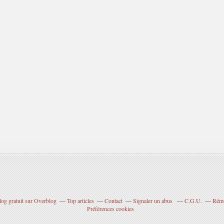
log gratuit sur Overblog
Top articles
Contact
Signaler un abus
C.G.U.
Rému
Préférences cookies