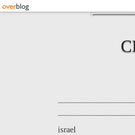
C
israel