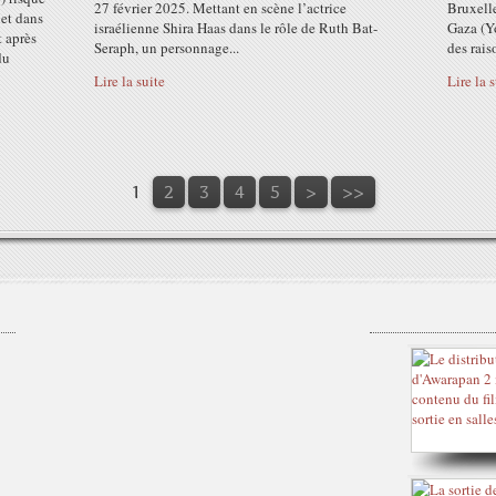
27 février 2025. Mettant en scène l’actrice
Bruxelle
et dans
israélienne Shira Haas dans le rôle de Ruth Bat-
Gaza (Y
 après
Seraph, un personnage...
des rais
du
Lire la suite
Lire la 
1
2
3
4
5
>
>>