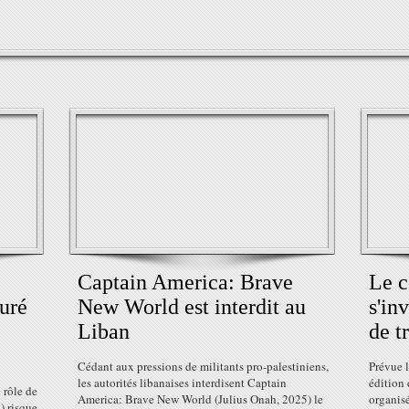
Captain America: Brave
Le c
suré
New World est interdit au
s'in
Liban
de t
Cédant aux pressions de militants pro-palestiniens,
Prévue 
les autorités libanaises interdisent Captain
édition
 rôle de
America: Brave New World (Julius Onah, 2025) le
organis
) risque