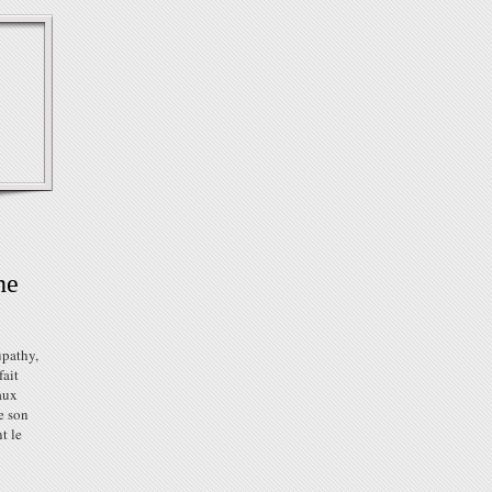
he
pathy,
fait
eaux
e son
t le