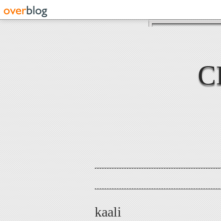
C
kaali