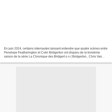
En juin 2024, certains internautes laissant entendre que quatre scènes entre
Penelope Featherington et Colin Bridgerton ont disparu de la troisième
saison de la série La Chronique des Bridgert o n ( Bridgerton , Chris Van
Dusen, 2020-), une pétition en...