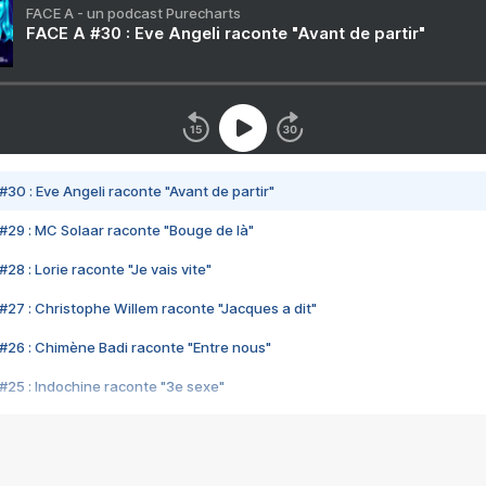
FACE A - un podcast Purecharts
FACE A #30 : Eve Angeli raconte "Avant de partir"
#30 : Eve Angeli raconte "Avant de partir"
#29 : MC Solaar raconte "Bouge de là"
28 : Lorie raconte "Je vais vite"
#27 : Christophe Willem raconte "Jacques a dit"
#26 : Chimène Badi raconte "Entre nous"
#25 : Indochine raconte "3e sexe"
#24 : Zaho raconte "C'est chelou"
#23 : Patrick Bruel raconte "Au café des délices"