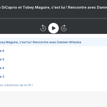
 DiCaprio et Tobey Maguire, c'est lui ! Rencontre avec Dam
bey Maguire, c'est lui ! Rencontre avec Damien Witecka
e 6
e 5
e 4
e 3
s créatrices de la VF !
e 2
e 1