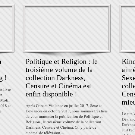
a
Politique et Religion : le
Kino
troisième volume de la
aimé
g !
collection Darkness,
Sexe
Censure et Cinéma est
coll
s livre
enfin disponible !
Cens
on
tMotif
mieu
2018 et
Après Gore et Violence en juillet 2017, Sexe et
e
Déviances en octobre 2017, nous sommes très fiers
Le site 
de vous annoncer la publication de Politique et
Dévianc
Religion , le troisième volume de la collection
Darknes
Darkness, Censure et Cinéma. On y parle de
et il l'
cinéma, de télévision,...