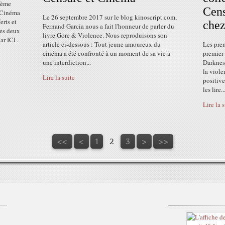
ième
Cens
t Cinéma
Le 26 septembre 2017 sur le blog kinoscript.com,
erts et
chez
Fernand Garcia nous a fait l'honneur de parler du
des deux
livre Gore & Violence. Nous reproduisons son
r ICI .
article ci-dessous : Tout jeune amoureux du
Les prem
cinéma a été confronté à un moment de sa vie à
premier 
une interdiction...
Darkness
la viole
Lire la suite
positiv
les lire..
Lire la 
<<
<
1
2
3
>
>>