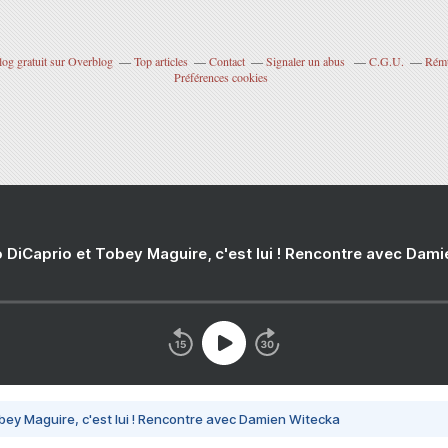
log gratuit sur Overblog
Top articles
Contact
Signaler un abus
C.G.U.
Rému
Préférences cookies
 DiCaprio et Tobey Maguire, c'est lui ! Rencontre avec Dam
bey Maguire, c'est lui ! Rencontre avec Damien Witecka