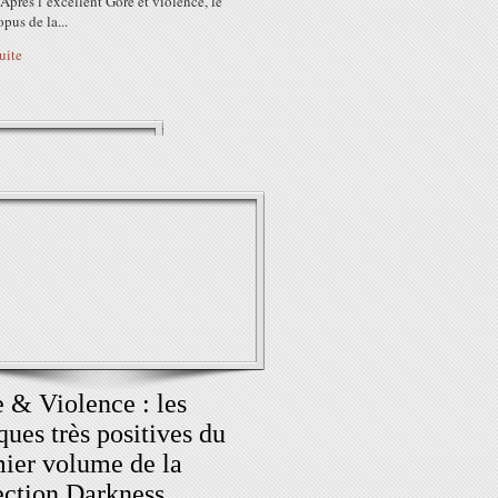
: Après l’excellent Gore et violence, le
pus de la...
suite
 & Violence : les
iques très positives du
ier volume de la
ection Darkness,