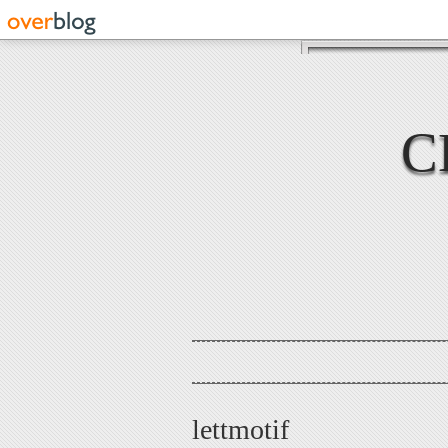
C
lettmotif