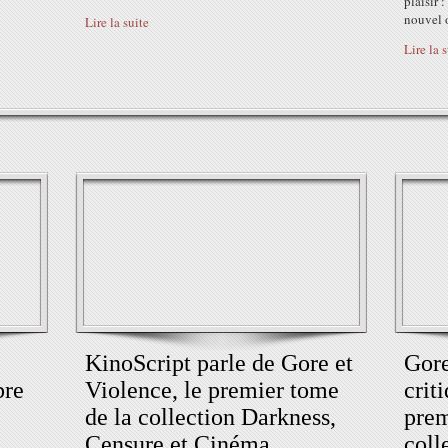
plaisir 
nouvel o
Lire la suite
Lire la 
KinoScript parle de Gore et
Gore
bre
Violence, le premier tome
crit
de la collection Darkness,
prem
Censure et Cinéma
coll