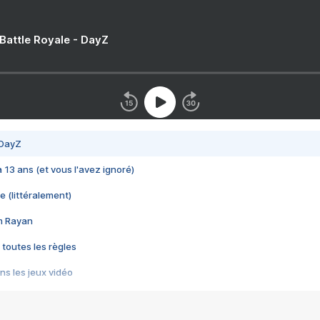
 Battle Royale - DayZ
 DayZ
 a 13 ans (et vous l'avez ignoré)
e (littéralement)
im Rayan
 toutes les règles
s les jeux vidéo
us choquant de Rockstar ? - Le scandale BULLY