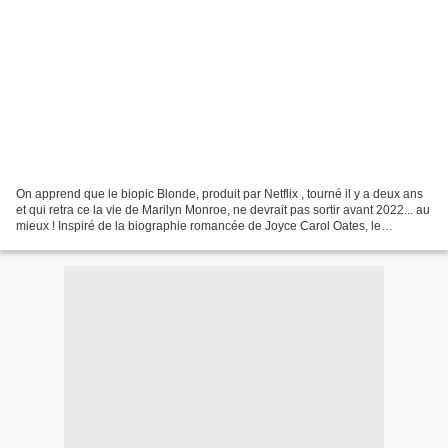
On apprend que le biopic Blonde, produit par Netflix , tourné il y a deux ans
et qui retra ce la vie de Marilyn Monroe, ne devrait pas sortir avant 2022... au
mieux ! Inspiré de la biographie romancée de Joyce Carol Oates, le
réalisateur australien Andrew...