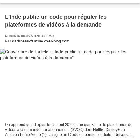
le 11 septembre 2020 a u ministère de...
L'Inde publie un code pour réguler les
plateformes de vidéos à la demande
Publié le 08/09/2020 à 06:52
Par
darkness-fanzine.over-blog.com
On apprend que d epuis le 15 août 2020 , une quinzaine de plateformes de
vidéos à la demande par abonnement (SVOD) dont Netflix, Disney+ ou
Amazon Prime Video (1) , a signé un C ode de bonne conduite - Universal
Self-Regulation Code for OCCPs (Online...