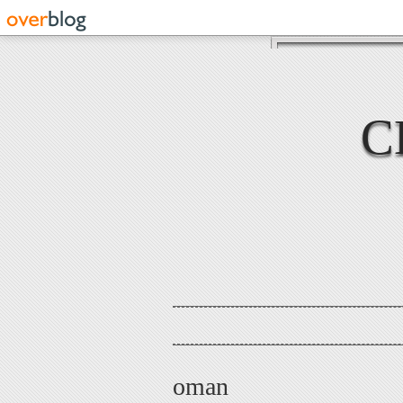
C
oman