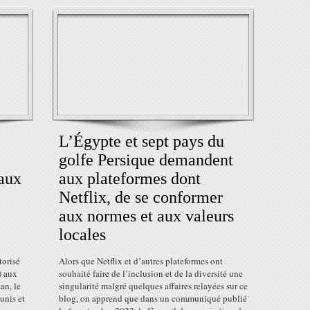
L’Égypte et sept pays du
golfe Persique demandent
 aux
aux plateformes dont
Netflix, de se conformer
aux normes et aux valeurs
locales
torisé
Alors que Netflix et d’autres plateformes ont
) aux
souhaité faire de l’inclusion et de la diversité une
an, le
singularité malgré quelques affaires relayées sur ce
 unis et
blog, on apprend que dans un communiqué publié