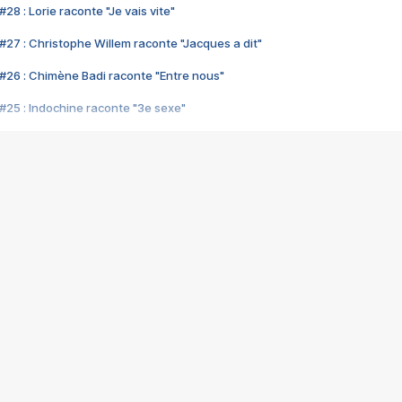
28 : Lorie raconte "Je vais vite"
#27 : Christophe Willem raconte "Jacques a dit"
#26 : Chimène Badi raconte "Entre nous"
#25 : Indochine raconte "3e sexe"
#24 : Zaho raconte "C'est chelou"
#23 : Patrick Bruel raconte "Au café des délices"
#22 : Kyo raconte "Le chemin"
#21 : Nolwenn Leroy raconte "Cassé"
#20 : Patrick Hernandez raconte "Born to be alive"
#19 : Lorie raconte "Près de moi"
#18 : Michael Jones raconte "A nos actes manqués" (avec Jean-Jacque
#17 : Khaled raconte "Aïcha"
#16 : Corneille raconte "Parce qu'on vient de loin"