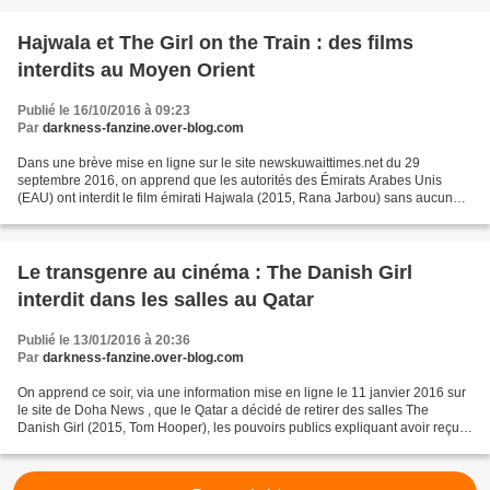
Hajwala et The Girl on the Train : des films
interdits au Moyen Orient
Publié le 16/10/2016 à 09:23
Par
darkness-fanzine.over-blog.com
Dans une brève mise en ligne sur le site newskuwaittimes.net du 29
septembre 2016, on apprend que les autorités des Émirats Arabes Unis
(EAU) ont interdit le film émirati Hajwala (2015, Rana Jarbou) sans aucune
raison si l'on s'en tient aux propos d'Al...
Le transgenre au cinéma : The Danish Girl
interdit dans les salles au Qatar
Publié le 13/01/2016 à 20:36
Par
darkness-fanzine.over-blog.com
On apprend ce soir, via une information mise en ligne le 11 janvier 2016 sur
le site de Doha News , que le Qatar a décidé de retirer des salles The
Danish Girl (2015, Tom Hooper), les pouvoirs publics expliquant avoir reçu
de nombreuses plaintes de spectateurs...