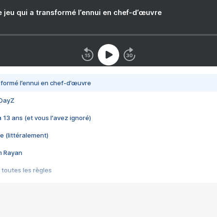
e jeu qui a transformé l’ennui en chef-d’œuvre
nsformé l’ennui en chef-d’œuvre
 DayZ
 a 13 ans (et vous l'avez ignoré)
e (littéralement)
im Rayan
 toutes les règles
s les jeux vidéo
us choquant de Rockstar ? - Le scandale BULLY