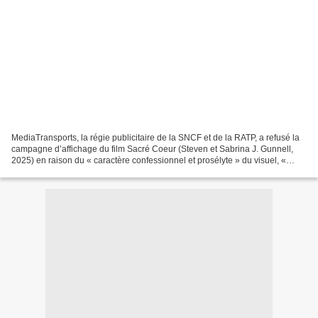
MediaTransports, la régie publicitaire de la SNCF et de la RATP, a refusé la
campagne d’affichage du film Sacré Coeur (Steven et Sabrina J. Gunnell,
2025) en raison du « caractère confessionnel et prosélyte » du visuel, «
incompatible avec le principe...