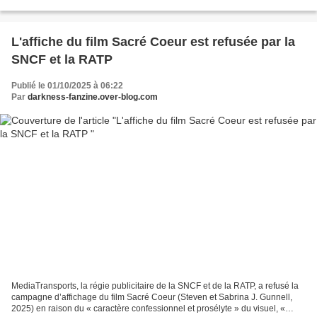
(1673-1675), initialement programmées...
L'affiche du film Sacré Coeur est refusée par la
SNCF et la RATP
Publié le 01/10/2025 à 06:22
Par
darkness-fanzine.over-blog.com
MediaTransports, la régie publicitaire de la SNCF et de la RATP, a refusé la
campagne d’affichage du film Sacré Coeur (Steven et Sabrina J. Gunnell,
2025) en raison du « caractère confessionnel et prosélyte » du visuel, «