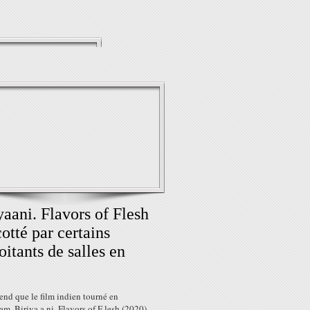
yaani. Flavors of Flesh
otté par certains
oitants de salles en
end que le film indien tourné en
m, Biriya a ni. Flavors of F lesh (2020),