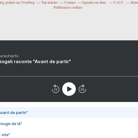
log gratuit sur Overblog
Top articles
Contact
Signaler un abus
C.G.U.
Rému
Préférences cookies
Purecharts
ngeli raconte "Avant de partir"
vant de partir"
Bouge de là"
 vite"