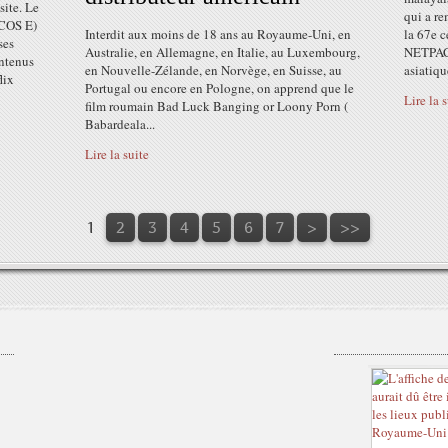
site. Le
qui a re
NCOS E)
Interdit aux moins de 18 ans au Royaume-Uni, en
la 67e c
ses
Australie, en Allemagne, en Italie, au Luxembourg,
NETPAC 
ontenus
en Nouvelle-Zélande, en Norvège, en Suisse, au
asiatique
lix
Portugal ou encore en Pologne, on apprend que le
Lire la 
film roumain Bad Luck Banging or Loony Porn (
Babardeala...
Lire la suite
1
2
3
4
5
6
7
>
>>