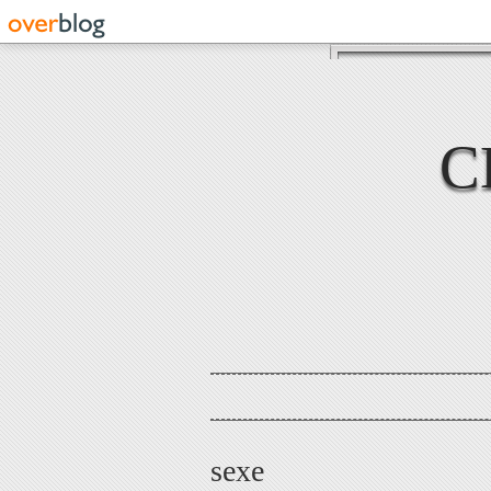
C
sexe