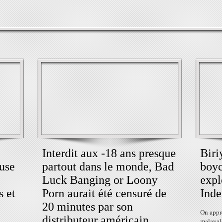
Interdit aux -18 ans presque
Biri
use
partout dans le monde, Bad
boyc
Luck Banging or Loony
expl
s et
Porn aurait été censuré de
Inde
20 minutes par son
On appr
distributeur américain
malayala