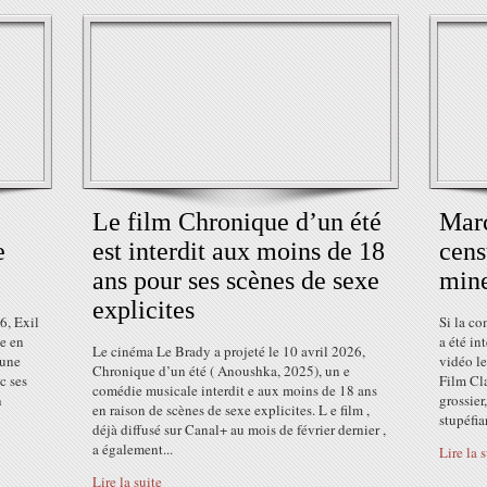
Le film Chronique d’un été
Marc
e
est interdit aux moins de 18
cens
ans pour ses scènes de sexe
min
explicites
6, Exil
Si la c
e en
a été in
Le cinéma Le Brady a projeté le 10 avril 2026,
 une
vidéo le
Chronique d’un été ( Anoushka, 2025), un e
c ses
Film Cl
comédie musicale interdit e aux moins de 18 ans
n
grossie
en raison de scènes de sexe explicites. L e film ,
stupéfian
déjà diffusé sur Canal+ au mois de février dernier ,
a également...
Lire la 
Lire la suite