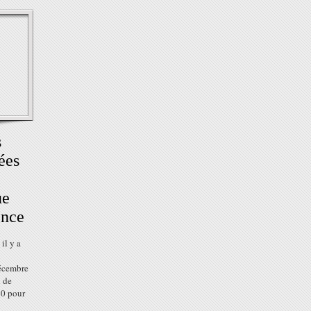
s
ées
ue
ence
il y a
décembre
i de
20 pour