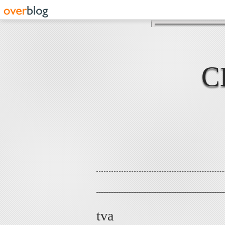
C
tva