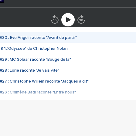
#30 : Eve Angeli raconte "Avant de partir"
48 "L'Odyssée" de Christopher Nolan
#29 : MC Solaar raconte "Bouge de là"
28 : Lorie raconte "Je vais vite"
#27 : Christophe Willem raconte "Jacques a dit"
#26 : Chimène Badi raconte "Entre nous"
#25 : Indochine raconte "3e sexe"
#24 : Zaho raconte "C'est chelou"
#23 : Patrick Bruel raconte "Au café des délices"
#22 : Kyo raconte "Le chemin"