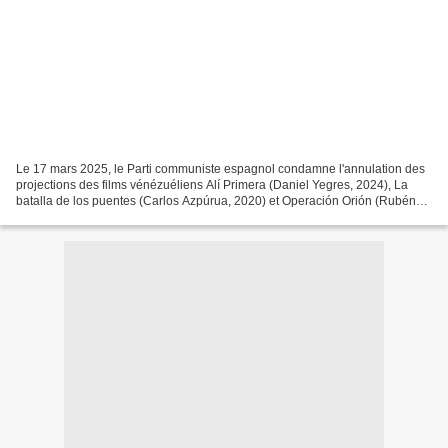
Le 17 mars 2025, le Parti communiste espagnol condamne l'annulation des
projections des films vénézuéliens Alí Primera (Daniel Yegres, 2024), La
batalla de los puentes (Carlos Azpúrua, 2020) et Operación Orión (Rubén
Hernández Remón, 2018) initialement...